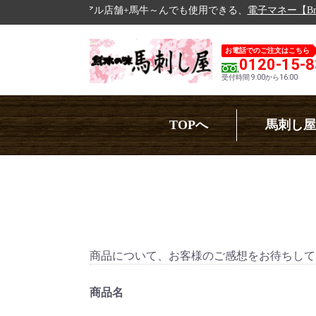
リアル店舗+馬牛～んでも使用できる、
電子マネー【Bmoney】
の運用開
お電話でのご注文はこちら
0120-15-
受付時間 9:00から16:00
TOPへ
馬刺し屋
商品について、お客様のご感想をお待ちして
商品名