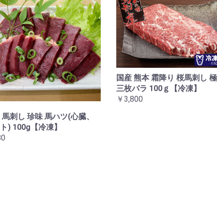
国産 熊本 霜降り 桜馬刺し 
三枚バラ 100ｇ【冷凍】
￥3,800
 馬刺し 珍味 馬ハツ(心臓、
ト) 100g【冷凍】
0