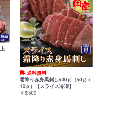
極上
送料無料
霜降り赤身馬刺し500ｇ（50ｇｘ
10ｐ）【スライス冷凍】
￥8,500