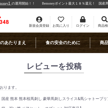
始！！
Bemoneyポイント最大１８％還元！
国産馬刺し 通販！九州
8348
新規会員登録
お気に入り
ログイン
商品検
のあたりまえ
食の安全のために
商
レビューを投稿
おります。
国産 熊本 熊本桜馬刺し 豪華馬刺しスライス&馬シャトーブリア