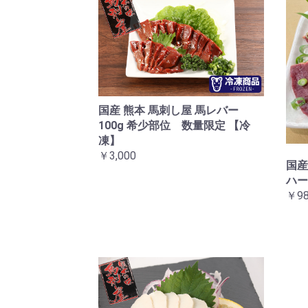
国産 熊本 馬刺し屋 馬レバー
100g 希少部位 数量限定 【冷
凍】
￥3,000
国産
ハー
￥98