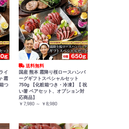
送料無料
スライ
国産 熊本 霜降り桜ロースハンバ
か 霜
ーグギフトスペシャルセット
粧箱つ
750g 【化粧箱つき・冷凍】【 祝
い箸 ペアセット、オプション対
応商品】
￥7,980 ～ ￥8,980