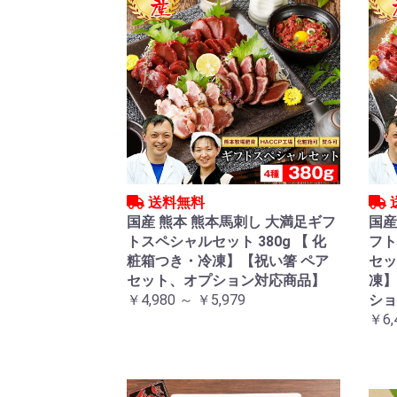
送料無料
国産 熊本 熊本馬刺し 大満足ギフ
国産
トスペシャルセット 380g 【 化
フト
粧箱つき・冷凍】【祝い箸 ペア
セッ
セット、オプション対応商品】
凍】
￥4,980 ～ ￥5,979
ショ
￥6,