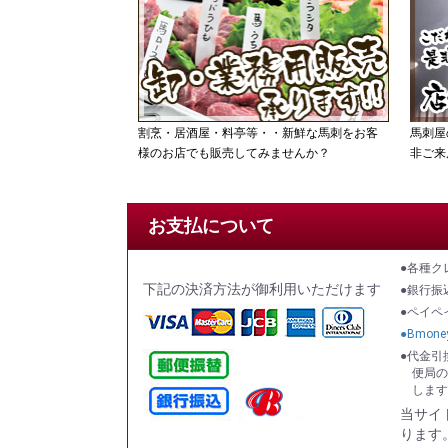
割烹・居酒屋・料亭等・・新鮮な馬刺をお客
馬刺屋
様のお店でも販売してみませんか？
非ご来
お支払について
●各種ク
下記の決済方法が御利用いただけます
●銀行振
●ペイペ
●Bmone
●代金引
便局の
します
当サイ
ります