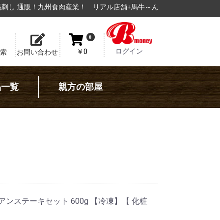
食肉産業！
リアル店舗+馬牛～んでも使用できる、
電子マネー【Bmone
0
ログイン
￥0
索
お問い合わせ
品一覧
親方の部屋
ンステーキセット 600g 【冷凍】【 化粧