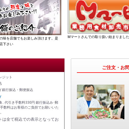
Mマートさんでの取り扱い始まりまし
の味を店舗でもお楽しみ頂けます。是
店下さい
ご注文・お問
レジット
込
イ銀行振込・郵便振込
y
換…代引き手数料330円 銀行振込み･郵
手数料はお客様のご負担でお願いいた
。
トは全て税込での表示となってお
。