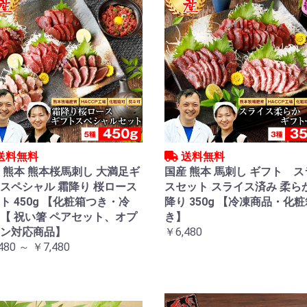
送料無料
送料無料
 熊本 熊本桜馬刺し 大満足ギ
国産 熊本 馬刺し ギフト 
スペシャル 霜降り 桜ロース
スセット スライス済み 柔ら
ト 450g 【化粧箱つき・冷
降り 350g 【冷凍商品・化
【 祝い箸 ペアセット、オプ
き】
ン対応商品】
￥6,480
480 ～ ￥7,480