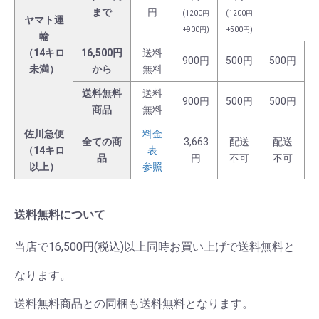
まで
円
(1200円
(1200円
ヤマト運
+900円)
+500円)
輸
（14キロ
16,500円
送料
900円
500円
500円
未満）
から
無料
送料無料
送料
900円
500円
500円
商品
無料
佐川急便
料金
全ての商
3,663
配送
配送
（14キロ
表
品
円
不可
不可
以上）
参照
送料無料について
当店で16,500円(税込)以上同時お買い上げで送料無料と
なります。
送料無料商品との同梱も送料無料となります。