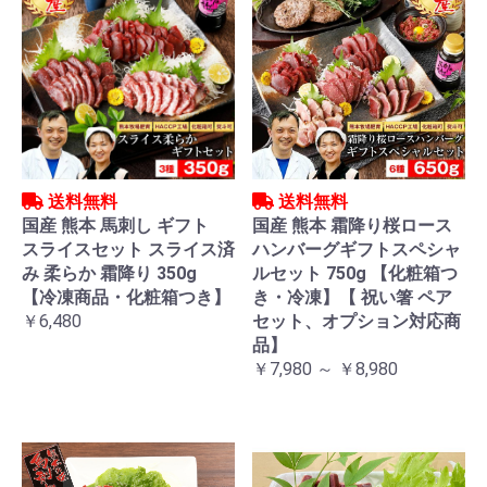
送料無料
送料無料
国産 熊本 馬刺し ギフト
国産 熊本 霜降り桜ロース
スライスセット スライス済
ハンバーグギフトスペシャ
み 柔らか 霜降り 350g
ルセット 750g 【化粧箱つ
【冷凍商品・化粧箱つき】
き・冷凍】【 祝い箸 ペア
￥6,480
セット、オプション対応商
品】
￥7,980 ～ ￥8,980