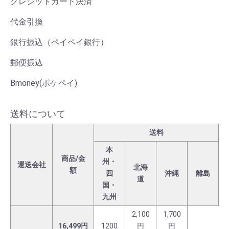
クレジットカード決済
代金引換
銀行振込（ペイペイ銀行）
郵便振込
Bmoney(ポケペイ)
送料について
送料
本
商品/金
州・
運送会社
北海
額
四
沖縄
離島
道
国・
九州
2,100
1,700
16,499円
1200
円
円