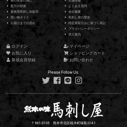
食の安全の為に
店舗情報
親方の部屋
よくある質問
業務用馬刺し卸販売
会社概要
買い物ガイド
馬刺し屋の歴史
お届けまでの流れ
特定商取引法に基づく表記
プライバシーポリシー
求人案内
ログイン
マイページ
お気に入り
ショッピングカート
新規会員登録
お問い合わせ
Please Follow Us.
〒861-0105 熊本市北区植木町味取324-1