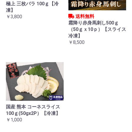
極上 三枚バラ 100ｇ【冷
凍】
送料無料
￥3,800
霜降り赤身馬刺し500ｇ
（50ｇｘ10ｐ）【スライス
冷凍】
￥8,500
国産 熊本 コーネスライス
100ｇ(50gx2P）【冷凍】
￥1,000