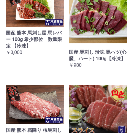
国産 熊本 馬刺し屋 馬レバ
ー 100g 希少部位 数量限
定 【冷凍】
国産 馬刺し 珍味 馬ハツ(心
￥3,000
臓、ハート) 100g【冷凍】
￥980
国産 熊本 霜降り 桜馬刺し