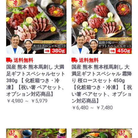
送料無料
送料無料
国産 熊本 熊本馬刺し 大満
国産 熊本 熊本桜馬刺し 大
足ギフトスペシャルセット
満足ギフトスペシャル 霜降
380g 【 化粧箱つき・冷
り 桜ロースセット 450g
凍】【祝い箸 ペアセット、
【化粧箱つき・冷凍】【 祝
オプション対応商品】
い箸 ペアセット、オプショ
￥4,980 ～ ￥5,979
ン対応商品】
￥6,480 ～ ￥7,480