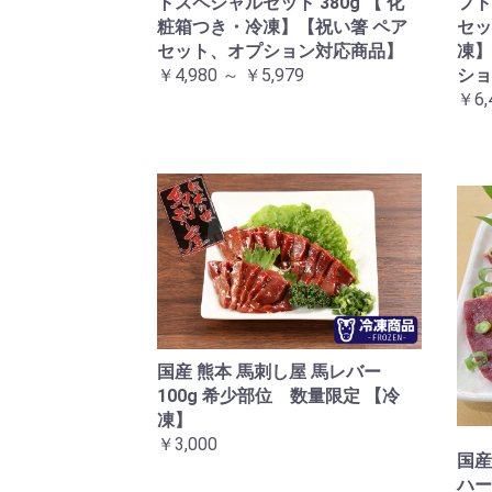
トスペシャルセット 380g 【 化
フト
粧箱つき・冷凍】【祝い箸 ペア
セッ
セット、オプション対応商品】
凍】
￥4,980 ～ ￥5,979
ショ
￥6,
国産 熊本 馬刺し屋 馬レバー
100g 希少部位 数量限定 【冷
凍】
￥3,000
国産
ハー