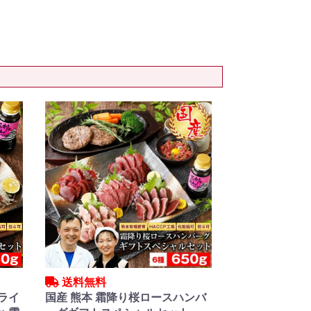
送料無料
スライ
国産 熊本 霜降り桜ロースハンバ