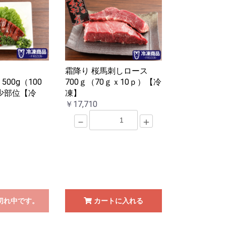
霜降り 桜馬刺しロース
00g（100
700ｇ（70ｇｘ10ｐ）【冷
希少部位【冷
凍】
￥17,710
－
＋
切れ中です。
カートに入れる