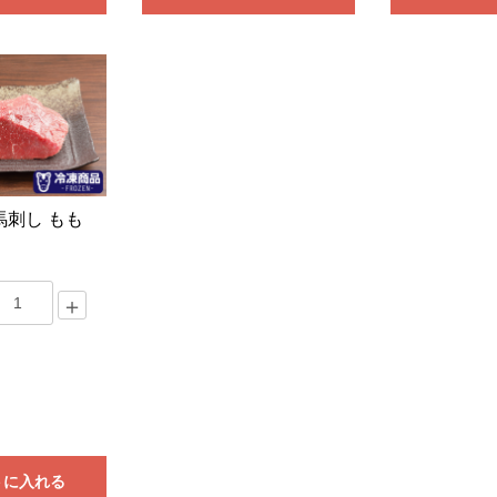
馬刺し もも
】
＋
トに入れる