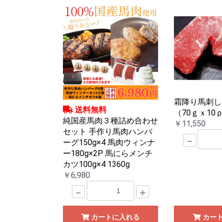
霜降り馬刺し赤
送料無料
（70ｇｘ1
純国産馬肉３種詰め合わせ
￥11,550
セット 手作り馬肉ハンバ
－
ーグ150g×4 馬肉ウィンナ
ー180g×2P 馬にらメンチ
カツ100g×4 1360g
￥6,980
－
＋
カートに入れる
カー