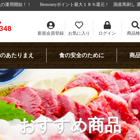
neyポイント最大１８％還元！
国産馬刺し 通販！九州食肉産業！
リア
8348
新規会員登録
お気に入り
ログイン
商品検
のあたりまえ
食の安全のために
商
おすすめ商品