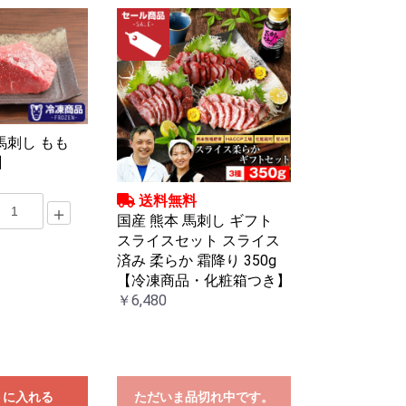
馬刺し もも
】
送料無料
＋
国産 熊本 馬刺し ギフト
スライスセット スライス
済み 柔らか 霜降り 350g
【冷凍商品・化粧箱つき】
￥6,480
トに入れる
ただいま品切れ中です。