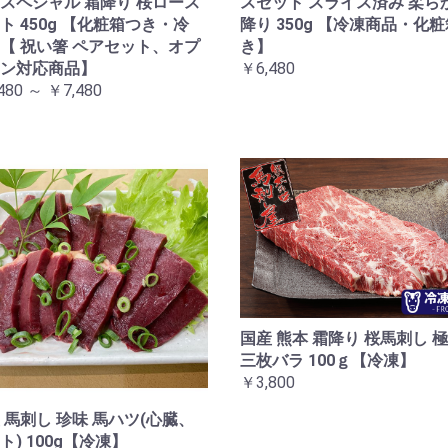
スペシャル 霜降り 桜ロース
スセット スライス済み 柔ら
ト 450g 【化粧箱つき・冷
降り 350g 【冷凍商品・化
【 祝い箸 ペアセット、オプ
き】
ン対応商品】
￥6,480
480 ～ ￥7,480
国産 熊本 霜降り 桜馬刺し 
三枚バラ 100ｇ【冷凍】
￥3,800
 馬刺し 珍味 馬ハツ(心臓、
ト) 100g【冷凍】