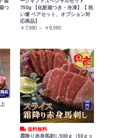
か 霜
ーグギフトスペシャルセット
粧箱つ
750g 【化粧箱つき・冷凍】【 祝
い箸 ペアセット、オプション対
応商品】
￥7,980 ～ ￥8,980
極上
送料無料
霜降り赤身馬刺し500ｇ（50ｇｘ