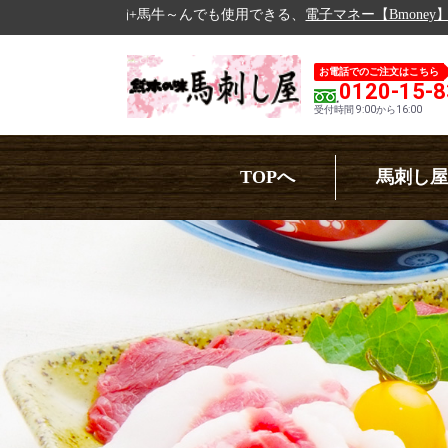
～んでも使用できる、
電子マネー【Bmoney】
の運用開始！！
Bemo
お電話でのご注文はこちら
0120-15-
受付時間 9:00から16:00
TOPへ
馬刺し屋