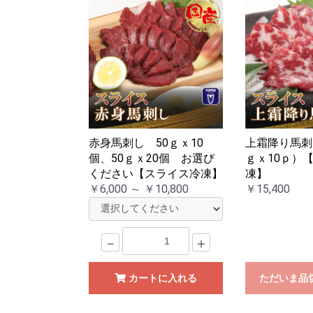
赤身馬刺し 50ｇｘ10
上霜降り馬刺し
個、50ｇｘ20個 お選び
ｇｘ10ｐ）
ください【スライス冷凍】
凍】
￥6,000 ～ ￥10,800
￥15,400
－
＋
カートに入れる
ただいま品