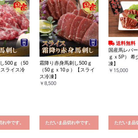
送料無料
国産馬レバー 5
ｇｘ5P） 
500ｇ（50
霜降り赤身馬刺し500ｇ
凍】
【スライス冷
（50ｇｘ10ｐ）【スライ
￥15,000
ス冷凍】
￥8,500
切れ中です。
ただいま品切れ中です。
ただいま品