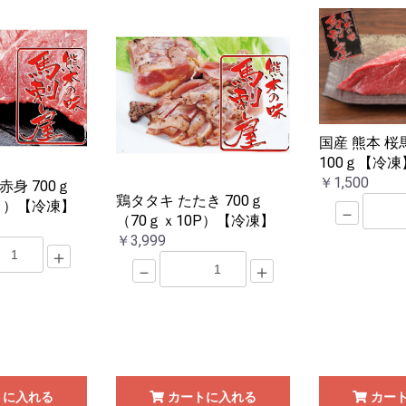
国産 熊本 桜
100ｇ【冷凍
￥1,500
身 700ｇ
鶏タタキ たたき 700ｇ
0ｐ）【冷凍】
－
（70ｇｘ10P）【冷凍】
￥3,999
＋
－
＋
トに入れる
カートに入れる
カー