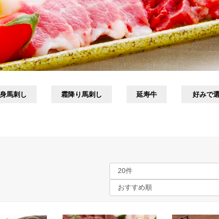
身馬刺し
霜降り馬刺し
延寿牛
好みで