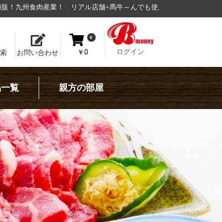
ル店舗+馬牛～んでも使用できる、
電子マネー【Bmoney】
の運用開始
0
ログイン
￥0
索
お問い合わせ
品一覧
親方の部屋