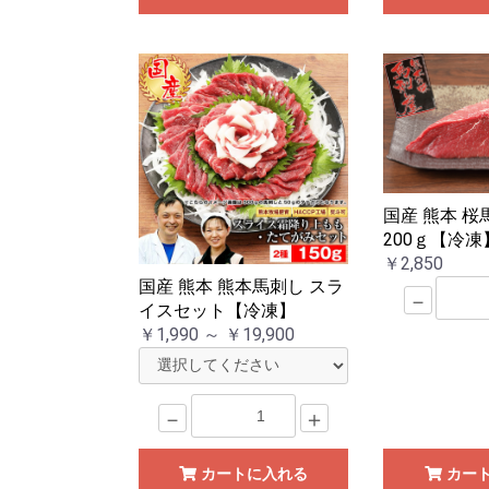
国産 熊本 桜
200ｇ【冷凍
￥2,850
国産 熊本 熊本馬刺し スラ
－
イスセット【冷凍】
￥1,990 ～ ￥19,900
－
＋
カートに入れる
カー