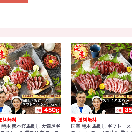
送料無料
送料無料
 熊本 熊本桜馬刺し 大満足ギ
国産 熊本 馬刺し ギフト 