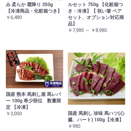
み 柔らか 霜降り 350g
ルセット 750g 【化粧箱つ
【冷凍商品・化粧箱つき】
き・冷凍】【 祝い箸 ペア
￥6,480
セット、オプション対応商
品】
￥7,980 ～ ￥8,980
国産 熊本 馬刺し屋 馬レバ
ー 100g 希少部位 数量限
定 【冷凍】
国産 馬刺し 珍味 馬ハツ(心
￥3,000
臓、ハート) 100g【冷凍】
￥980