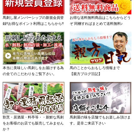
馬刺し屋メンバーシップの新規会員登
お得な送料無料商品はこちらからどう
録!!お得なポイント利用はこちらから!!
ぞ 同梱すればまとめて送料無料♪
本当に美味しい馬刺しをお届けする為
馬のことからおもしろ情報まで
の全てのこだわりをご覧下さい。
【親方ブログ日記】
割烹・居酒屋・料亭等・・新鮮な馬刺
馬刺屋の味を店舗でもお楽しみ頂けま
をお客様のお店でも販売してみません
す。是非ご来店下さい
か？