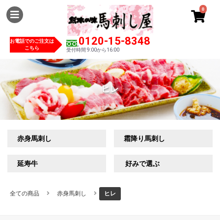
0
0120-15-8348
お電話でのご注文は
こちら
受付時間 9:00から16:00
ヒレ
赤身馬刺し
霜降り馬刺し
延寿牛
好みで選ぶ
全ての商品
赤身馬刺し
ヒレ