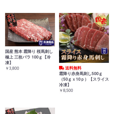
国産 熊本 霜降り 桜馬刺し
極上 三枚バラ 100ｇ【冷
凍】
送料無料
￥3,800
霜降り赤身馬刺し500ｇ
（50ｇｘ10ｐ）【スライス
冷凍】
￥8,500