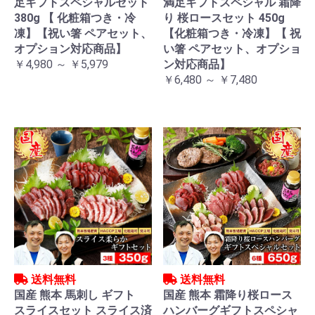
足ギフトスペシャルセット
満足ギフトスペシャル 霜降
380g 【 化粧箱つき・冷
り 桜ロースセット 450g
凍】【祝い箸 ペアセット、
【化粧箱つき・冷凍】【 祝
オプション対応商品】
い箸 ペアセット、オプショ
￥4,980 ～ ￥5,979
ン対応商品】
￥6,480 ～ ￥7,480
送料無料
送料無料
国産 熊本 馬刺し ギフト
国産 熊本 霜降り桜ロース
スライスセット スライス済
ハンバーグギフトスペシャ