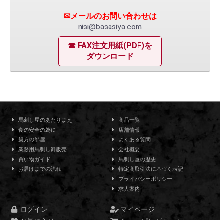
✉メールのお問い合わせは
nisi@basasiya.com
☎ FAX注文用紙(PDF)を
ダウンロード
馬刺し屋のあたりまえ
商品一覧
食の安全の為に
店舗情報
親方の部屋
よくある質問
業務用馬刺し卸販売
会社概要
買い物ガイド
馬刺し屋の歴史
お届けまでの流れ
特定商取引法に基づく表記
プライバシーポリシー
求人案内
ログイン
マイページ