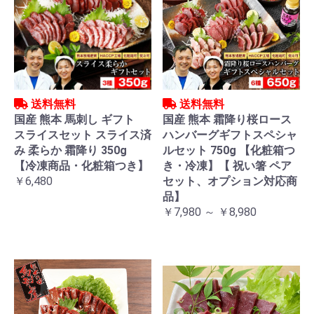
送料無料
送料無料
国産 熊本 馬刺し ギフト
国産 熊本 霜降り桜ロース
スライスセット スライス済
ハンバーグギフトスペシャ
み 柔らか 霜降り 350g
ルセット 750g 【化粧箱つ
【冷凍商品・化粧箱つき】
き・冷凍】【 祝い箸 ペア
￥6,480
セット、オプション対応商
品】
￥7,980 ～ ￥8,980