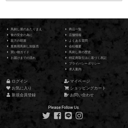
馬刺し屋のあたりまえ
商品一覧
食の安全の為に
店舗情報
親方の部屋
よくある質問
業務用馬刺し卸販売
会社概要
買い物ガイド
馬刺し屋の歴史
お届けまでの流れ
特定商取引法に基づく表記
プライバシーポリシー
求人案内
ログイン
マイページ
お気に入り
ショッピングカート
新規会員登録
お問い合わせ
Please Follow Us.