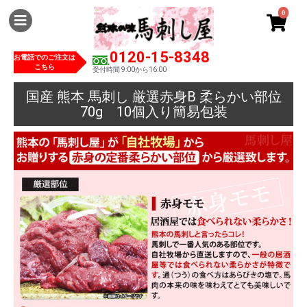
0
0120-15-8348
お電話でのご注文は
こちら
受付時間 9:00から16:00
国産 熊本 馬刺し 厳選赤身B 柔らかい部位
70g 10個入り簡易包装