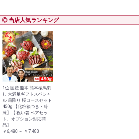
◎ 当店人気ランキング
1位.国産 熊本 熊本桜馬刺
し 大満足ギフトスペシャ
ル 霜降り 桜ロースセット
450g 【化粧箱つき・冷
凍】【 祝い箸 ペアセッ
ト、オプション対応商
品】
￥6,480 ～ ￥7,480