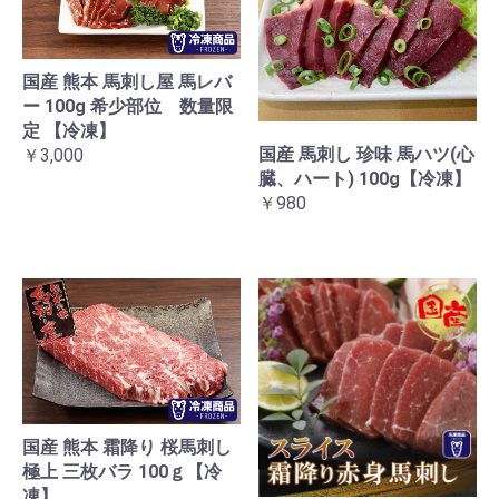
国産 熊本 馬刺し屋 馬レバ
ー 100g 希少部位 数量限
定 【冷凍】
国産 馬刺し 珍味 馬ハツ(心
￥3,000
臓、ハート) 100g【冷凍】
￥980
国産 熊本 霜降り 桜馬刺し
極上 三枚バラ 100ｇ【冷
凍】