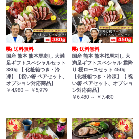
送料無料
送料無料
国産 熊本 熊本馬刺し 大満
国産 熊本 熊本桜馬刺し 大
足ギフトスペシャルセット
満足ギフトスペシャル 霜降
380g 【 化粧箱つき・冷
り 桜ロースセット 450g
凍】【祝い箸 ペアセット、
【化粧箱つき・冷凍】【 祝
オプション対応商品】
い箸 ペアセット、オプショ
￥4,980 ～ ￥5,979
ン対応商品】
￥6,480 ～ ￥7,480