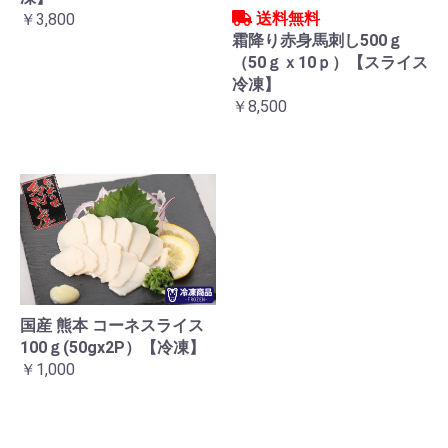
送料無料
￥3,800
霜降り赤身馬刺し500ｇ
（50ｇｘ10ｐ）【スライス
冷凍】
￥8,500
国産 熊本 コーネスライス
100ｇ(50gx2P）【冷凍】
￥1,000