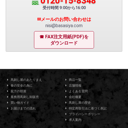
0120-15-8348
受付時間 9:00から16:00
✉メールのお問い合わせは
nisi@basasiya.com
☎ FAX注文用紙(PDF)を
ダウンロード
馬刺し屋のあたりまえ
商品一覧
食の安全の為に
店舗情報
親方の部屋
よくある質問
業務用馬刺し卸販売
会社概要
買い物ガイド
馬刺し屋の歴史
お届けまでの流れ
特定商取引法に基づく表記
プライバシーポリシー
求人案内