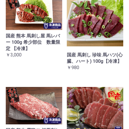
国産 熊本 馬刺し屋 馬レバ
ー 100g 希少部位 数量限
定 【冷凍】
国産 馬刺し 珍味 馬ハツ(心
￥3,000
臓、ハート) 100g【冷凍】
￥980