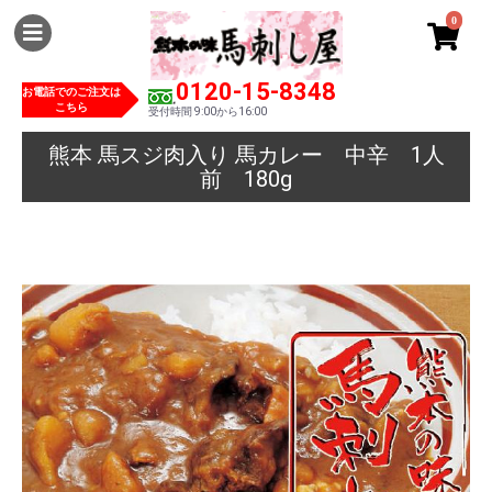
0
0120-15-8348
お電話でのご注文は
こちら
受付時間 9:00から16:00
熊本 馬スジ肉入り 馬カレー 中辛 1人
前 180g