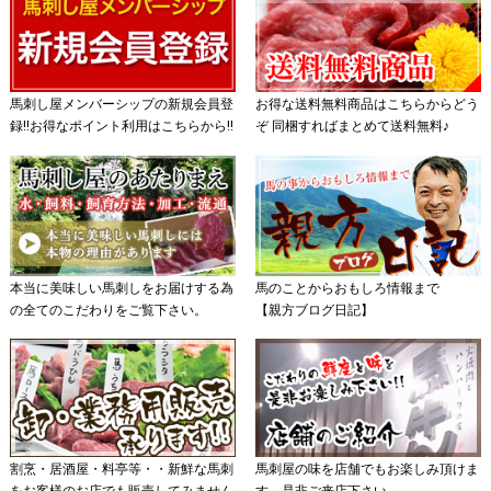
馬刺し屋メンバーシップの新規会員登
お得な送料無料商品はこちらからどう
録!!お得なポイント利用はこちらから!!
ぞ 同梱すればまとめて送料無料♪
本当に美味しい馬刺しをお届けする為
馬のことからおもしろ情報まで
の全てのこだわりをご覧下さい。
【親方ブログ日記】
割烹・居酒屋・料亭等・・新鮮な馬刺
馬刺屋の味を店舗でもお楽しみ頂けま
をお客様のお店でも販売してみません
す。是非ご来店下さい