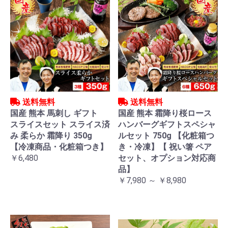
送料無料
送料無料
国産 熊本 馬刺し ギフト
国産 熊本 霜降り桜ロース
スライスセット スライス済
ハンバーグギフトスペシャ
み 柔らか 霜降り 350g
ルセット 750g 【化粧箱つ
【冷凍商品・化粧箱つき】
き・冷凍】【 祝い箸 ペア
￥6,480
セット、オプション対応商
品】
￥7,980 ～ ￥8,980