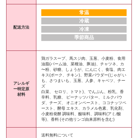
常温
冷蔵
配送方法
冷凍
季節商品
鶏ガラスープ、馬スジ肉、玉葱、小麦粉、食用
油脂(パーム油、菜種油、豚油)、チャツネ、カ
〜粉、砂糖、しょうが、にんにく、食塩、肉エ
キス(ポーク、チキン)、野菜パウダー(じゃが い
も、さつまいも、玉葱、人参、キャベツ、チー
アレルギ
ズ
ー特定原
白菜、 セロリ、トマト)、でんぷん、粉乳、香
材料
辛料、乳糖、 ピーナッツパター、ミルクパウ
ダ、チーズ、 オニオンペースト、ココナッツペ
ースト、酵母 エキス、カラメル色素、乳化剤、
小麦粉発酵 調味料、酸味料、調味料(アミ/酸
等)、香料 (その他リンゴ由来原料を含む)
送料無料について