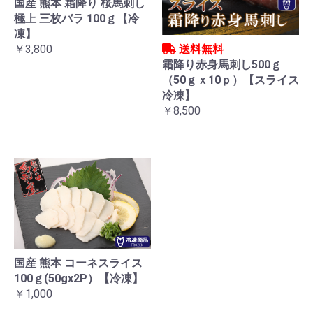
国産 熊本 霜降り 桜馬刺し
極上 三枚バラ 100ｇ【冷
凍】
送料無料
￥3,800
霜降り赤身馬刺し500ｇ
（50ｇｘ10ｐ）【スライス
冷凍】
￥8,500
国産 熊本 コーネスライス
100ｇ(50gx2P）【冷凍】
￥1,000