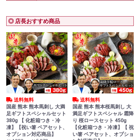
◎ 店長おすすめ商品
送料無料
送料無料
国産 熊本 熊本馬刺し 大満
国産 熊本 熊本桜馬刺し 大
足ギフトスペシャルセット
満足ギフトスペシャル 霜降
380g 【 化粧箱つき・冷
り 桜ロースセット 450g
凍】【祝い箸 ペアセット、
【化粧箱つき・冷凍】【 祝
オプション対応商品】
い箸 ペアセット、オプショ