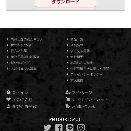
ダウンロード
馬刺し屋のあたりまえ
商品一覧
食の安全の為に
店舗情報
親方の部屋
よくある質問
業務用馬刺し卸販売
会社概要
買い物ガイド
馬刺し屋の歴史
お届けまでの流れ
特定商取引法に基づく表記
プライバシーポリシー
求人案内
ログイン
マイページ
お気に入り
ショッピングカート
新規会員登録
お問い合わせ
Please Follow Us.