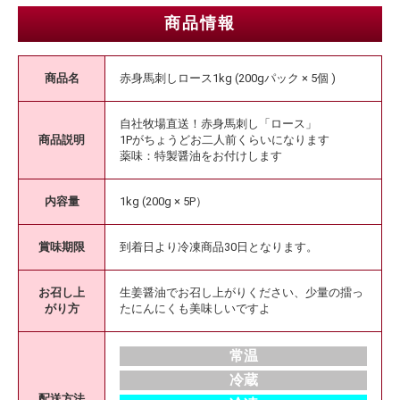
商品情報
商品名
赤身馬刺しロース1kg (200gパック × 5個 )
自社牧場直送！赤身馬刺し「ロース」
商品説明
1Pがちょうどお二人前くらいになります
薬味：特製醤油をお付けします
内容量
1kg (200g × 5P）
賞味期限
到着日より冷凍商品30日となります。
お召し上
生姜醤油でお召し上がりください、少量の擂っ
がり方
たにんにくも美味しいですよ
常温
冷蔵
配送方法