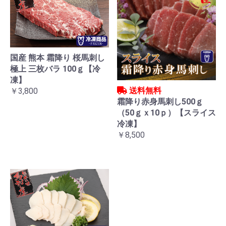
国産 熊本 霜降り 桜馬刺し
極上 三枚バラ 100ｇ【冷
凍】
送料無料
￥3,800
霜降り赤身馬刺し500ｇ
（50ｇｘ10ｐ）【スライス
冷凍】
￥8,500