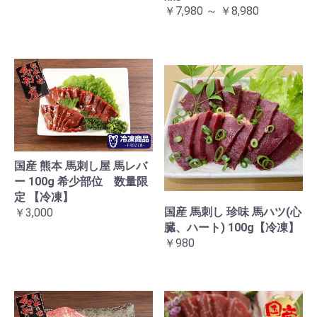
￥7,980 ～ ￥8,980
国産 熊本 馬刺し屋 馬レバ
ー 100g 希少部位 数量限
定 【冷凍】
国産 馬刺し 珍味 馬ハツ(心
￥3,000
臓、ハート) 100g【冷凍】
￥980