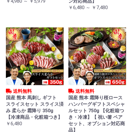
￥4,980 ～ ￥5,979
ン対応商品】
￥6,480 ～ ￥7,480
送料無料
送料無料
国産 熊本 馬刺し ギフト
国産 熊本 霜降り桜ロース
スライスセット スライス済
ハンバーグギフトスペシャ
み 柔らか 霜降り 350g
ルセット 750g 【化粧箱つ
【冷凍商品・化粧箱つき】
き・冷凍】【 祝い箸 ペア
￥6,480
セット、オプション対応商
品】