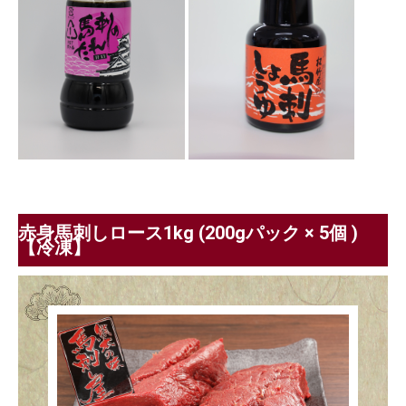
赤身馬刺しロース1kg (200gパック × 5個 )
【冷凍】